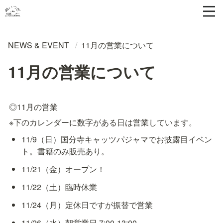
NEWS & EVENT
/
11月の営業について
11月の営業について
◎11月の営業
※下のカレンダーに数字がある日は営業しています。
11/9（日）国分寺キャッツパジャマでお披露目イベン
ト。書籍のみ販売あり。
11/21（金）オープン！
11/22（土）臨時休業
11/24（月）定休日ですが振替で営業
11/26（水）朝営業日 7:00-13:00