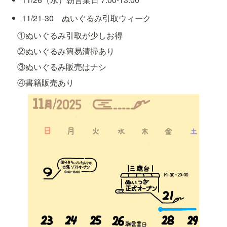
11/21-30　ぬいぐるみ引取ウィーク
　①ぬいぐるみ引取が少しお得
　②ぬいぐるみ簡易清掃あり
　③ぬいぐるみ販売はナシ
　④書籍販売あり