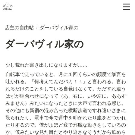
店主の自由帖
/
ダーバヴィル家の
ダーバヴィル家の
少し荒れた書き出しになりますが……
自転車で走っていると、月に１回くらいの頻度で暴言を
吐かれる。「何考えてんだバカ！！」と言われる。言わ
れるだけのことをしている自覚はなくて、ただすれ違う
はずが鉢合わせになって（あ、右に、いや左に、ああす
みません）みたいになったときに大声で言われる感じ。
その他にも新宿の混み合った横断歩道ですれ違いざまに
殴られたり、電車で傘で背中を叩かれたり腹をどつかれ
たりするので、僕がよほど変で邪魔な動きをしているの
か、僕みたいな見た目だとやり返さなそうだから舐めら